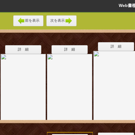
Web
前を表示
次を表示
詳 細
詳 細
詳 細