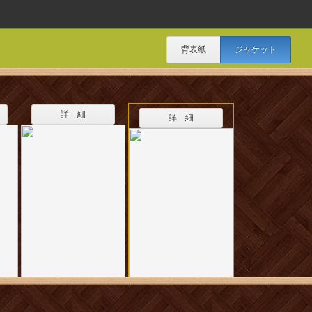
背表紙
ジャケット
詳 細
詳 細