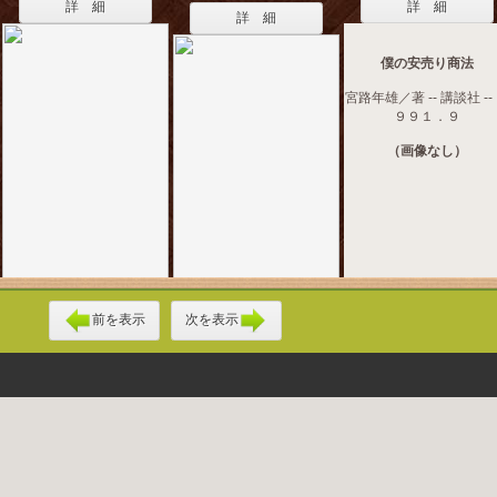
詳 細
詳 細
詳 細
僕の安売り商法
宮路年雄／著 -- 講談社 --
９９１．９
（画像なし）
前を表示
次を表示