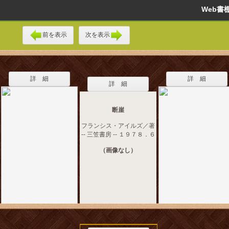
Web
前を表示
次を表示
詳 細
詳 細
詳 細
断崖
フランシス・アイルズ／著
-- 三笠書房 -- １９７８．６
（画像なし）