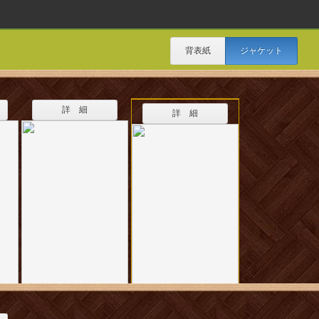
背表紙
ジャケット
詳 細
詳 細