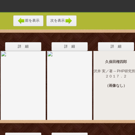
前を表示
次を表示
詳 細
詳 細
詳 細
久保田権四郎
沢井 実／著 -- PHP研究所 
２０１７．２
（画像なし）