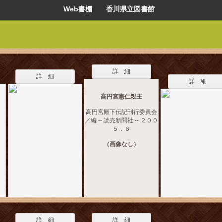
Web書棚 香川県立図書館
詳 細
詳 細
詳 細
高円宮憲仁親王
高円宮殿下伝記刊行委員会
／編 -- 読売新聞社 -- ２００
５．６
（画像なし）
詳 細
詳 細