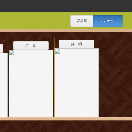
背表紙
ジャケット
詳 細
詳 細