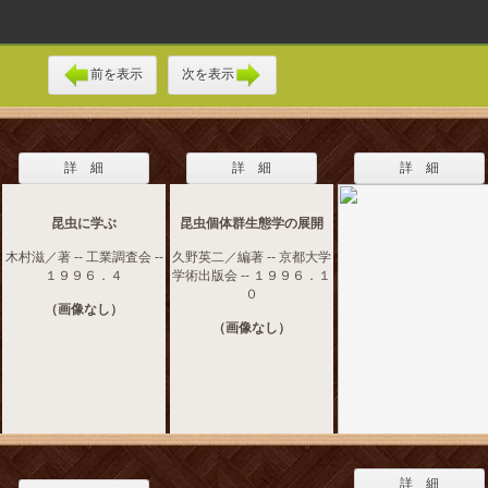
前を表示
次を表示
詳 細
詳 細
詳 細
昆虫に学ぶ
昆虫個体群生態学の展開
木村滋／著 -- 工業調査会 --
久野英二／編著 -- 京都大学
１９９６．４
学術出版会 -- １９９６．１
０
（画像なし）
（画像なし）
詳 細