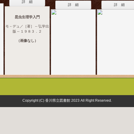
詳 細
詳 細
詳 細
昆虫生理学入門
モ－デュ／［著］ -- 弘学出
版 -- １９８３．２
（画像なし）
Copyright (C) 香川県立図書館 2023 All Right Reserved.