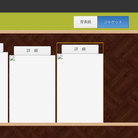
背表紙
ジャケット
詳 細
詳 細