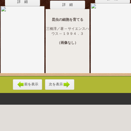
詳 細
詳 細
昆虫の細胞を育てる
三橋淳／著 -- サイエンスハ
ウス -- １９９４．３
（画像なし）
前を表示
次を表示