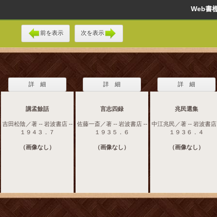
Web
前を表示
次を表示
詳 細
詳 細
詳 細
講孟餘話
言志四録
兆民選集
吉田松陰／著 -- 岩波書店 --
佐藤一斎／著 -- 岩波書店 --
中江兆民／著 -- 岩波書店 
１９４３．７
１９３５．６
１９３６．４
（画像なし）
（画像なし）
（画像なし）