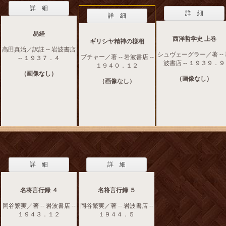
詳 細
詳 細
詳 細
易経
西洋哲学史 上巻
ギリシヤ精神の様相
高田真治／訳註 -- 岩波書店
シュヴェーグラー／著 --
ブチャー／著 -- 岩波書店 --
-- １９３７．４
波書店 -- １９３９．９
１９４０．１２
（画像なし）
（画像なし）
（画像なし）
詳 細
詳 細
名将言行録 ４
名将言行録 ５
岡谷繁実／著 -- 岩波書店 --
岡谷繁実／著 -- 岩波書店 --
１９４３．１２
１９４４．５