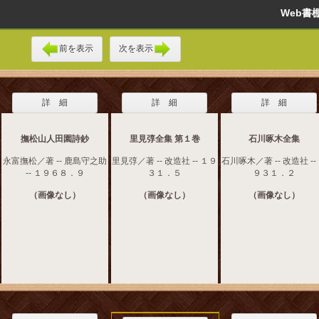
Web
前を表示
次を表示
詳 細
詳 細
詳 細
撫松山人田園詩鈔
里見弴全集 第１巻
石川啄木全集
永富撫松／著 -- 鹿島守之助
里見弴／著 -- 改造社 -- １９
石川啄木／著 -- 改造社 --
-- １９６８．９
３１．５
９３１．２
（画像なし）
（画像なし）
（画像なし）