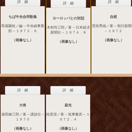
詳 細
詳 細
詳 細
ちば中央合同歌集
自然
ヨーロッパとの対話
馬場園枝／編 -- 中央線事業
荒垣秀雄／著 -- 朝日新
木村尚三郎／著 -- 日本経済
部 -- １９７２．６
-- １９７２
新聞社 -- １９７４．８
（画像なし）
（画像なし）
（画像なし）
詳 細
詳 細
大将
寂光
柴田錬三郎／著 -- 講談社 --
桂英澄／著 -- 筑摩書房 -- １
１９７０
９７２．４
（画像なし）
（画像なし）