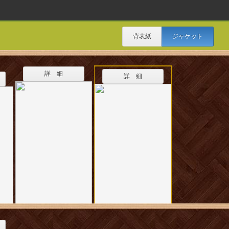
背表紙
ジャケット
詳 細
詳 細