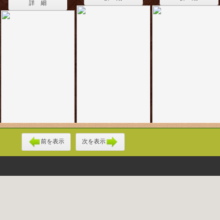
詳 細
前を表示
次を表示