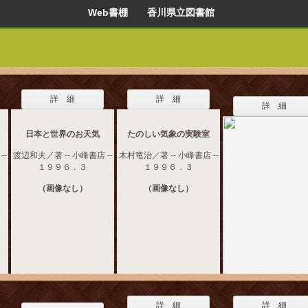
Web書棚 香川県立図書館
詳 細
詳 細
詳 細
日本と世界のお天気
たのしい気象の実験室
--
渡辺和夫／著 -- 小峰書店 --
木村竜治／著 -- 小峰書店 --
１９９６．３
１９９６．３
（画像なし）
（画像なし）
詳 細
詳 細