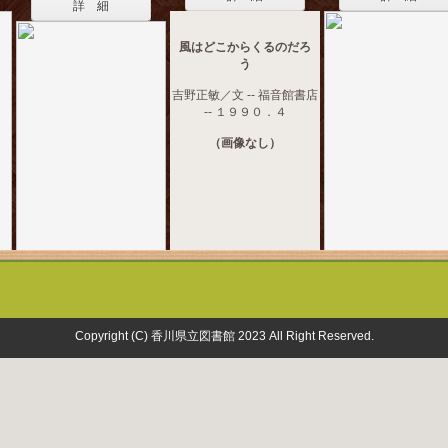
詳 細
風はどこからくるのだろ
う
吉野正敏／文 -- 福音館書店
-- １９９０．４
（画像なし）
Copyright (C) 香川県立図書館 2023 All Right Reserved.