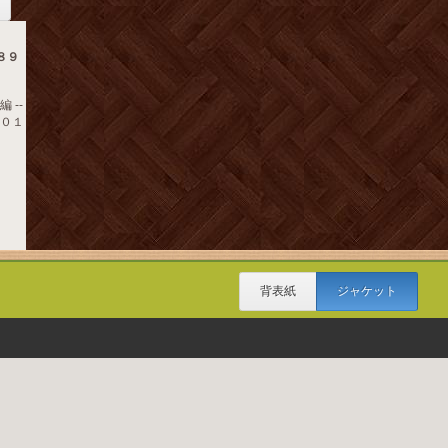
８９
 --
２０１
背表紙
ジャケット