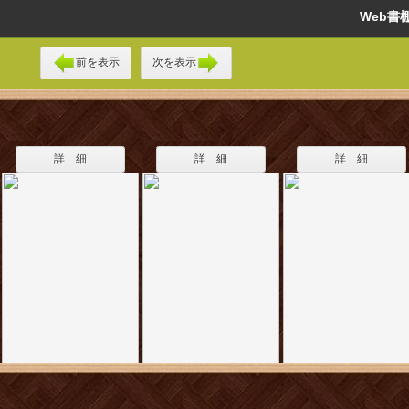
Web
前を表示
次を表示
詳 細
詳 細
詳 細