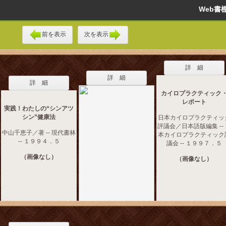
Web
前を表示
次を表示
詳 細
詳 細
詳 細
カイロプラクティック
レポート
実践！わたしの“シンアツ
シン”健康法
日本カイロプラクティッ
評議会／日本語版編集 --
中山千恵子／著 -- 現代書林
本カイロプラクティック
-- １９９４．５
議会 -- １９９７．５
（画像なし）
（画像なし）