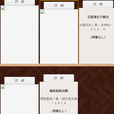
詳 細
詳 細
詳 細
五眼遺伝子療法
大森武夫／著 -- 壮神社 --
０１２．５
（画像なし）
詳 細
詳 細
鍼灸経絡治療
岡部素道／著 -- 績文堂出版
-- １９７４
（画像なし）