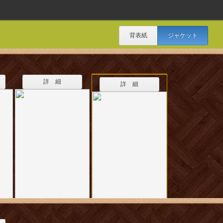
背表紙
ジャケット
詳 細
詳 細