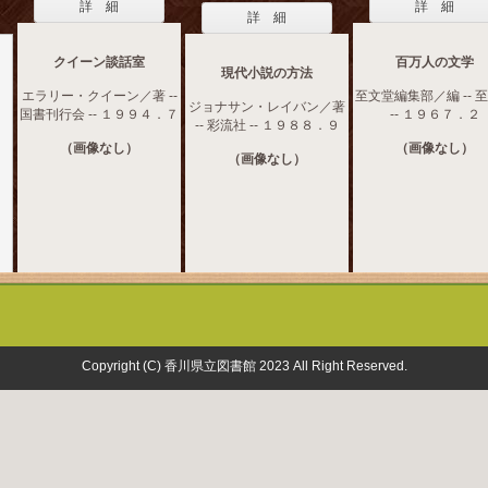
詳 細
詳 細
詳 細
クイーン談話室
百万人の文学
現代小説の方法
エラリー・クイーン／著 --
至文堂編集部／編 -- 
ジョナサン・レイバン／著
国書刊行会 -- １９９４．７
-- １９６７．２
-- 彩流社 -- １９８８．９
（画像なし）
（画像なし）
（画像なし）
Copyright (C) 香川県立図書館 2023 All Right Reserved.