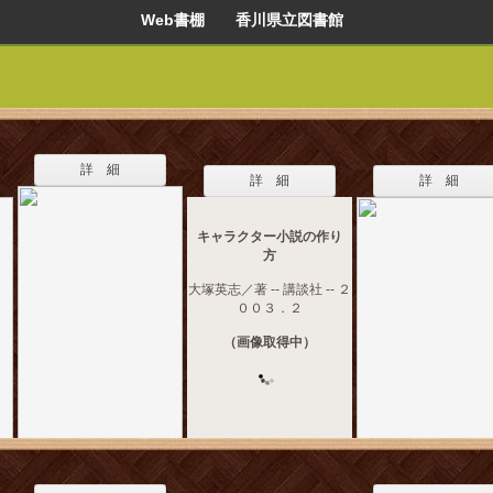
Web書棚 香川県立図書館
詳 細
詳 細
詳 細
キャラクター小説の作り
方
大塚英志／著 -- 講談社 -- ２
００３．２
（画像取得中）