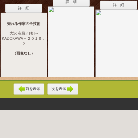
詳 細
詳 細
詳 細
売れる作家の全技術
大沢 在昌／[著] --
KADOKAWA -- ２０１９．
２
（画像なし）
前を表示
次を表示