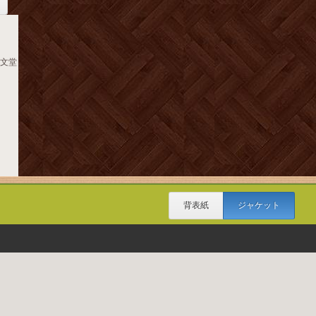
至文堂
背表紙
ジャケット