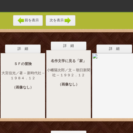
前を表示
次を表示
詳 細
詳 細
詳 細
名作文学に見る「家」
ＳＦの冒険
小幡陽次郎／文 -- 朝日新聞
大宮信光／著 -- 新時代社 --
社 -- １９９２．１２
１９８４．１２
（画像なし）
（画像なし）