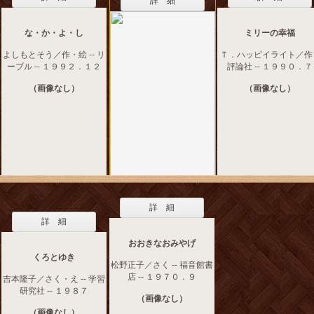
詳 細
な・か・よ・し
ミリーの幸福
よしもとそう／作・絵 -- リ
Ｔ．ハッピイライト／作 -
ーブル -- １９９２．１２
評論社 -- １９９０．７
（画像なし）
（画像なし）
詳 細
詳 細
おおきなおみやげ
くろとゆき
松野正子／さく -- 福音館書
店 -- １９７０．９
吉本隆子／さく・え -- 学習
研究社 -- １９８７
（画像なし）
（画像なし）