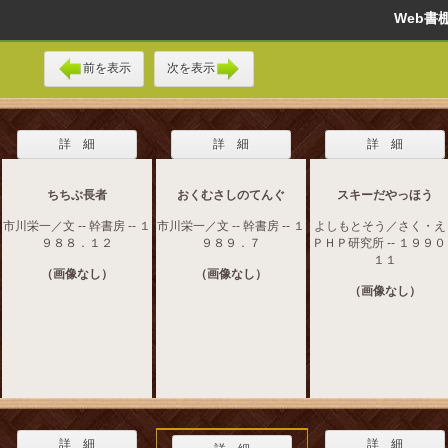
Web
前を表示
次を表示
詳 細
詳 細
詳 細
ちちぶ長者
おくむさしのてんぐ
スキーだやっほう
市川栄一／文 -- 幹書房 -- １
市川栄一／文 -- 幹書房 -- １
よしもとそう／さく・え -
９８８．１２
９８９．７
ＰＨＰ研究所 -- １９９
１１
（画像なし）
（画像なし）
（画像なし）
詳 細
詳 細