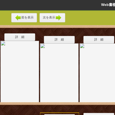
Web
前を表示
次を表示
詳 細
詳 細
詳 細