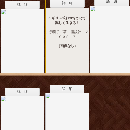
詳 細
詳 細
詳 細
イギリス式お金をかけず
楽しく生きる！
井形慶子／著 -- 講談社 -- ２
００２．７
（画像なし）
詳 細
詳 細