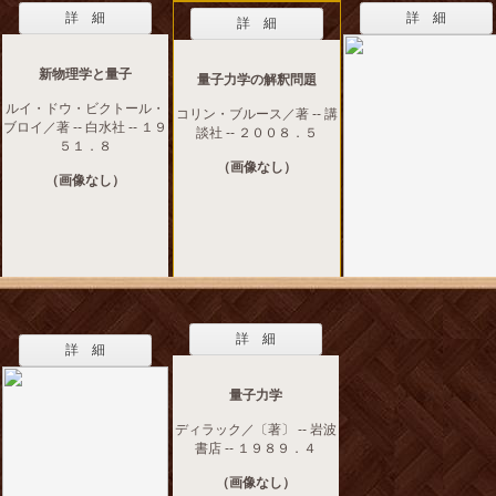
詳 細
詳 細
詳 細
新物理学と量子
量子力学の解釈問題
ルイ・ドウ・ビクトール・
コリン・ブルース／著 -- 講
ブロイ／著 -- 白水社 -- １９
談社 -- ２００８．５
５１．８
（画像なし）
（画像なし）
詳 細
詳 細
量子力学
ディラック／〔著〕 -- 岩波
書店 -- １９８９．４
（画像なし）