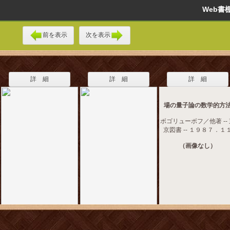
Web
前を表示
次を表示
詳 細
詳 細
詳 細
場の量子論の数学的方
ボゴリューボフ／他著 --
京図書 -- １９８７．１
（画像なし）