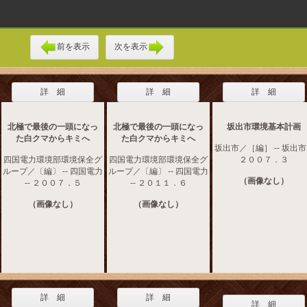
前を表示
次を表示
詳 細
詳 細
詳 細
北極で最後の一頭になっ
北極で最後の一頭になっ
坂出市環境基本計画
た白クマからキミへ
た白クマからキミへ
坂出市／［編］ -- 坂出市 
四国電力環境部環境保全グ
四国電力環境部環境保全グ
２００７．３
ループ／〔編〕 -- 四国電力
ループ／〔編〕 -- 四国電力
（画像なし）
-- ２００７．５
-- ２０１１．６
（画像なし）
（画像なし）
詳 細
詳 細
詳 細