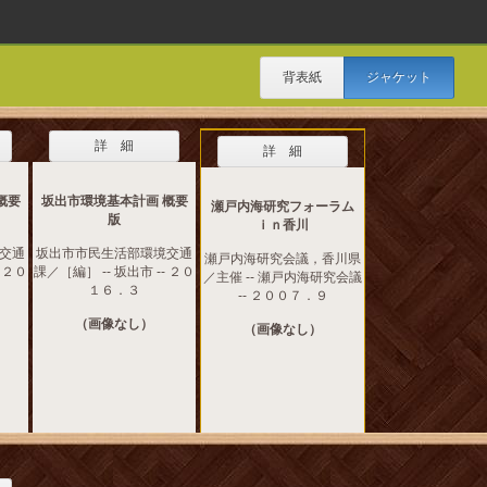
背表紙
ジャケット
詳 細
詳 細
概要
坂出市環境基本計画 概要
瀬戸内海研究フォーラム
版
ｉｎ香川
交通
坂出市市民生活部環境交通
瀬戸内海研究会議，香川県
- ２０
課／［編］ -- 坂出市 -- ２０
／主催 -- 瀬戸内海研究会議
１６．３
-- ２００７．９
（画像なし）
（画像なし）