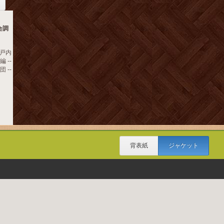
合調
戸内
 --
 --
背表紙
ジャケット