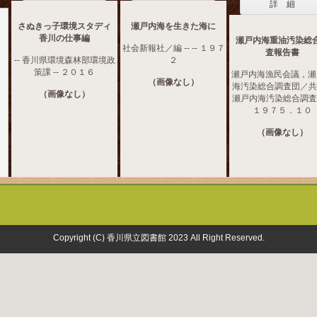
詳 細
さぬきっ子環境スタディ
瀬戸内海を生きた海に
香川の仕事編
瀬戸内海重油汚染総
社会新報社／編 -- -- １９７
査報告書
-- 香川県環境森林部環境政
２
策課 -- ２０１６
瀬戸内海漁民会議，瀬
（画像なし）
海汚染総合調査団／共編
（画像なし）
瀬戸内海汚染総合調査団
１９７５．１０
（画像なし）
Copyright (C) 香川県立図書館 2023 All Right Reserved.