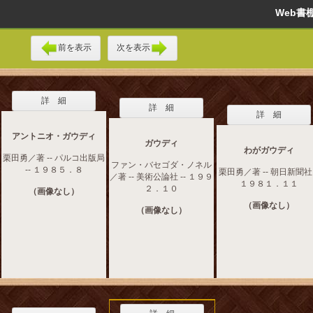
Web
前を表示
次を表示
詳 細
詳 細
詳 細
アントニオ・ガウディ
ガウディ
わがガウディ
栗田勇／著 -- パルコ出版局
ファン・バセゴダ・ノネル
-- １９８５．８
栗田勇／著 -- 朝日新聞社 
／著 -- 美術公論社 -- １９９
１９８１．１１
２．１０
（画像なし）
（画像なし）
（画像なし）