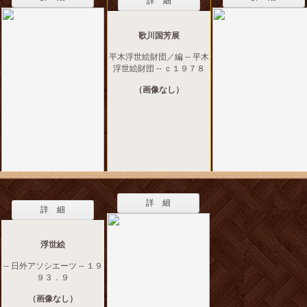
詳 細
歌川国芳展
平木浮世絵財団／編 -- 平木
浮世絵財団 -- ｃ１９７８
（画像なし）
詳 細
詳 細
浮世絵
-- 日外アソシエーツ -- １９
９３．９
（画像なし）