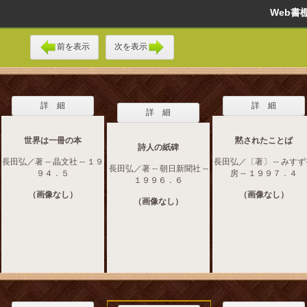
Web
前を表示
次を表示
詳 細
詳 細
詳 細
世界は一冊の本
黙されたことば
詩人の紙碑
長田弘／著 -- 晶文社 -- １９
長田弘／〔著〕 -- みす
長田弘／著 -- 朝日新聞社 --
９４．５
房 -- １９９７．４
１９９６．６
（画像なし）
（画像なし）
（画像なし）