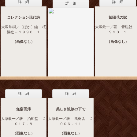
詳 細
詳 細
詳 細
コレクション現代詩
紫陽花の賦
大塚常樹／〔ほか〕編 -- 桜
大塚欽一／著 -- 青磁社 --
楓社 -- １９９０．１
９９０．１
（画像なし）
（画像なし）
詳 細
詳 細
無窮回帰
美しき弧線の下で
大塚欽一／著 -- 泊船堂 -- ２
大塚欽一／著 -- 風樹舎 -- ２
０１７．８
００６．１１
（画像なし）
（画像なし）