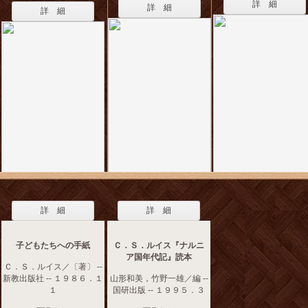
詳 細
詳 細
詳 細
詳 細
詳 細
子どもたちへの手紙
Ｃ．Ｓ．ルイス『ナルニ
ア国年代記』読本
Ｃ．Ｓ．ルイス／〔著〕 --
新教出版社 -- １９８６．１
山形和美，竹野一雄／編 --
１
国研出版 -- １９９５．３