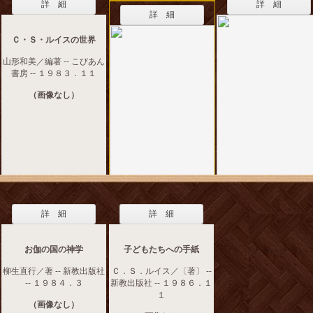
詳 細
詳 細
詳 細
Ｃ・Ｓ・ルイスの世界
山形和美／編著 -- こびあん
書房 -- １９８３．１１
（画像なし）
詳 細
詳 細
お伽の国の神学
子どもたちへの手紙
柳生直行／著 -- 新教出版社
Ｃ．Ｓ．ルイス／〔著〕 --
-- １９８４．３
新教出版社 -- １９８６．１
１
（画像なし）