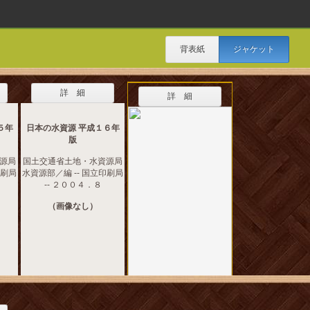
背表紙
ジャケット
詳 細
詳 細
５年
日本の水資源 平成１６年
版
源局
国土交通省土地・水資源局
印刷局
水資源部／編 -- 国立印刷局
-- ２００４．８
（画像なし）