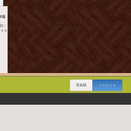
年版
部／
 １９９
背表紙
ジャケット