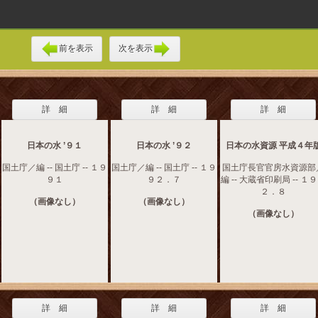
前を表示
次を表示
詳 細
詳 細
詳 細
日本の水 ’９１
日本の水 ’９２
日本の水資源 平成４年
国土庁／編 -- 国土庁 -- １９
国土庁／編 -- 国土庁 -- １９
国土庁長官官房水資源部
９１
９２．７
編 -- 大蔵省印刷局 -- １
２．８
（画像なし）
（画像なし）
（画像なし）
詳 細
詳 細
詳 細