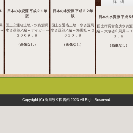
詳 細
年
日本の水資源 平成２１年
日本の水資源 平成２２年
版
版
日本の水資源 平成５
局
国土交通省土地・水資源局
国土交通省土地・水資源局
国土庁長官官房水資源
--
水資源部／編 -- アイガー --
水資源部／編 -- 海風社 -- ２
編 -- 大蔵省印刷局 --
２００９．８
０１０．８
３．８
（画像なし）
（画像なし）
（画像なし）
Copyright (C) 香川県立図書館 2023 All Right Reserved.