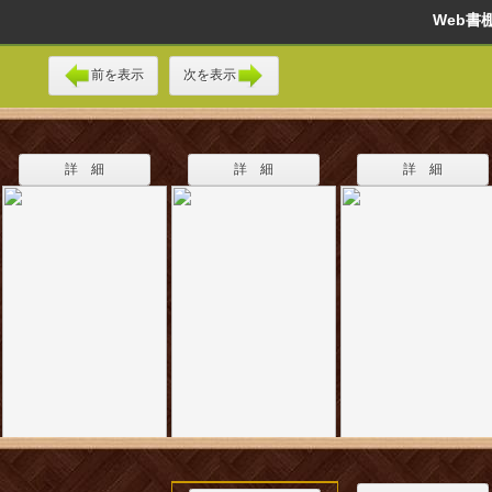
Web
前を表示
次を表示
詳 細
詳 細
詳 細