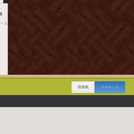
続
-- １
背表紙
ジャケット