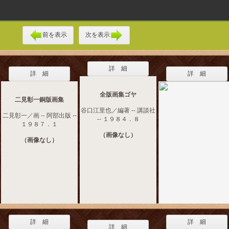
前を表示
次を表示
詳 細
詳 細
詳 細
全版画集ゴヤ
二見彰一銅版画集
谷口江里也／編著 -- 講談社
二見彰一／画 -- 阿部出版 --
-- １９８４．８
１９８７．１
（画像なし）
（画像なし）
詳 細
詳 細
詳 細