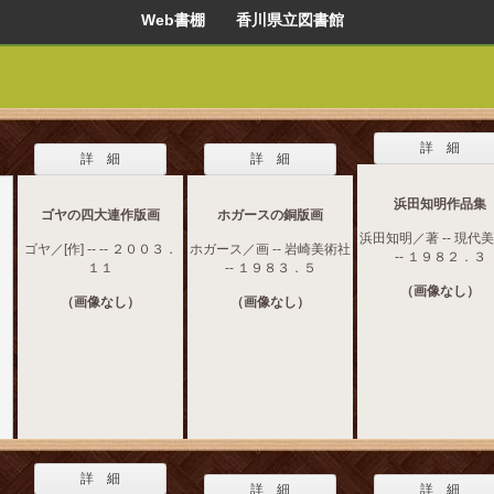
Web書棚 香川県立図書館
詳 細
詳 細
詳 細
浜田知明作品集
ゴヤの四大連作版画
ホガースの銅版画
浜田知明／著 -- 現代
ゴヤ／[作] -- -- ２００３．
ホガース／画 -- 岩崎美術社
-- １９８２．３
１１
-- １９８３．５
（画像なし）
（画像なし）
（画像なし）
詳 細
詳 細
詳 細