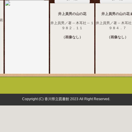
〉
井上員男の山の花
井上員男の山の花 
美術
井上員男／著 -- 木耳社 -- １
井上員男／著 -- 木耳社 
９８２．１１
９８４．７
（画像なし）
（画像なし）
Copyright (C) 香川県立図書館 2023 All Right Reserved.