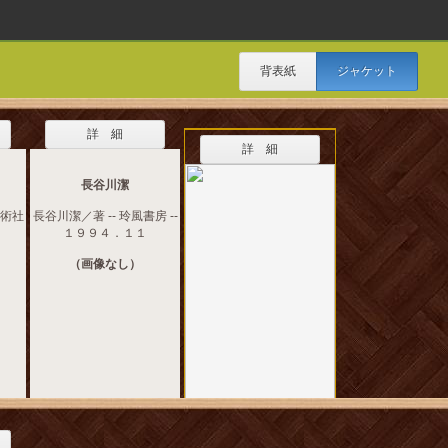
背表紙
ジャケット
詳 細
詳 細
長谷川潔
美術社
長谷川潔／著 -- 玲風書房 --
１９９４．１１
（画像なし）