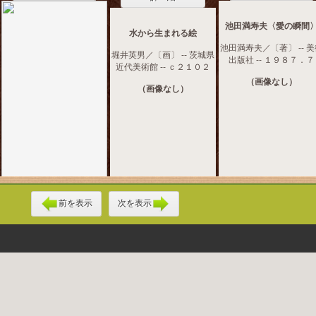
池田満寿夫〈愛の瞬間
水から生まれる絵
池田満寿夫／〔著〕 -- 
堀井英男／〔画〕 -- 茨城県
出版社 -- １９８７．７
近代美術館 -- ｃ２１０２
（画像なし）
（画像なし）
前を表示
次を表示