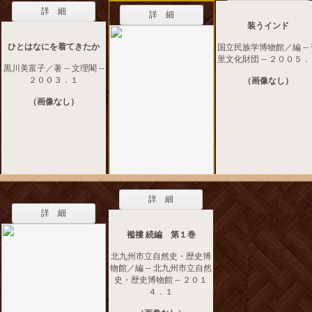
詳 細
詳 細
装うインド
ひとはなにを着てきたか
国立民族学博物館／編 --
里文化財団 -- ２００５
黒川美富子／著 -- 文理閣 --
２００３．１
（画像なし）
（画像なし）
詳 細
詳 細
襤褸 続編 第１巻
北九州市立自然史・歴史博
物館／編 -- 北九州市立自然
史・歴史博物館 -- ２０１
４．１