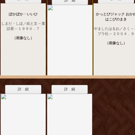
詳 細
ぽかぽか・いいひ
かっとびジャック おか
はこびのまき
しまだ・しほ／絵と文 -- 童
話屋 -- １９９０．７
やましたはるお／さく --
プラ社 -- ２００４．９
（画像なし）
（画像なし）
詳 細
詳 細