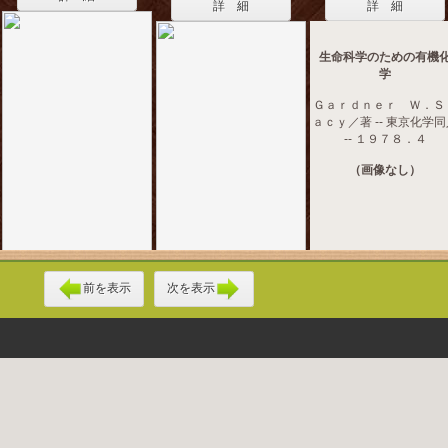
詳 細
詳 細
生命科学のための有機
学
Ｇａｒｄｎｅｒ Ｗ．Ｓ
ａｃｙ／著 -- 東京化学
-- １９７８．４
（画像なし）
前を表示
次を表示