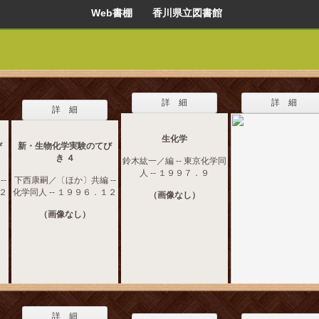
Web書棚 香川県立図書館
詳 細
詳 細
詳 細
生化学
び
新・生物化学実験のてび
き ４
鈴木紘一／編 -- 東京化学同
人 -- １９９７．９
-
下西康嗣／〔ほか〕共編 --
１２
化学同人 -- １９９６．１２
（画像なし）
（画像なし）
詳 細