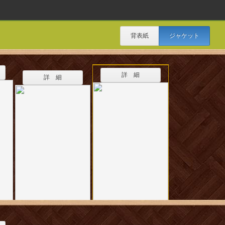
背表紙
ジャケット
詳 細
詳 細