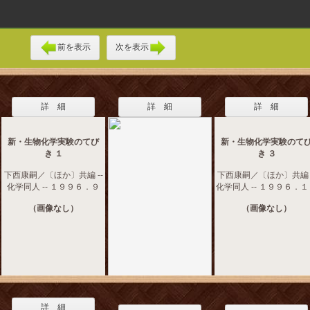
前を表示
次を表示
詳 細
詳 細
詳 細
新・生物化学実験のてび
新・生物化学実験のて
き １
き ３
下西康嗣／〔ほか〕共編 --
下西康嗣／〔ほか〕共編 -
化学同人 -- １９９６．９
化学同人 -- １９９６．
（画像なし）
（画像なし）
詳 細