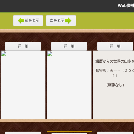
Web
前を表示
次を表示
詳 細
詳 細
詳 細
還暦からの世界の山歩
越智煕／著 -- -- 〔２０
４〕
（画像なし）