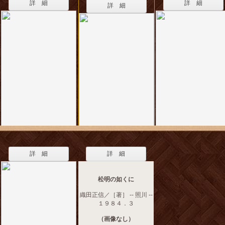
詳 細
詳 細
詳 細
詳 細
詳 細
松明の如くに
織田正信／［著］ -- 照川 --
１９８４．３
（画像なし）