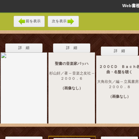
Web
前を表示
次を表示
詳 細
詳 細
詳 細
聖書の音楽家バッハ
２００ＣＤ Ｂａｃｈ
曲・名盤を聴く
杉山好／著 -- 音楽之友社 --
２０００．６
大角欣矢／編 -- 立風書房 
２０００．８
（画像なし）
（画像なし）