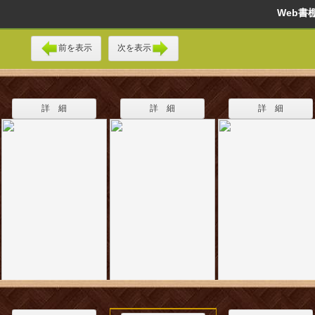
Web
前を表示
次を表示
詳 細
詳 細
詳 細