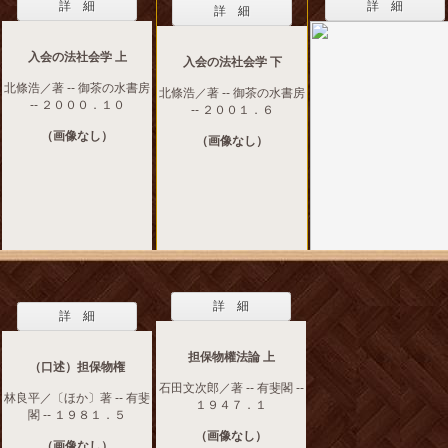
詳 細
詳 細
詳 細
入会の法社会学 上
入会の法社会学 下
北條浩／著 -- 御茶の水書房
北條浩／著 -- 御茶の水書房
-- ２０００．１０
-- ２００１．６
（画像なし）
（画像なし）
詳 細
詳 細
担保物權法論 上
（口述）担保物権
石田文次郎／著 -- 有斐閣 --
林良平／〔ほか〕著 -- 有斐
１９４７．１
閣 -- １９８１．５
（画像なし）
（画像なし）