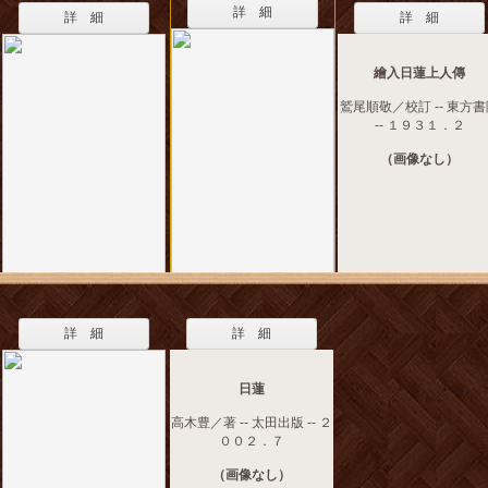
詳 細
詳 細
詳 細
繪入日蓮上人傳
鷲尾順敬／校訂 -- 東方
-- １９３１．２
（画像なし）
詳 細
詳 細
日蓮
高木豊／著 -- 太田出版 -- ２
００２．７
（画像なし）