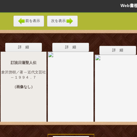
Web
前を表示
次を表示
詳 細
詳 細
詳 細
訂訛日蓮聖人伝
倉沢啓樹／著 -- 近代文芸社
-- １９９４．７
（画像なし）