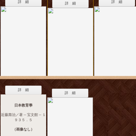
詳 細
詳 細
詳 細
詳 細
詳 細
日本教育學
近藤壽治／著 -- 宝文館 -- １
９３５．５
（画像なし）