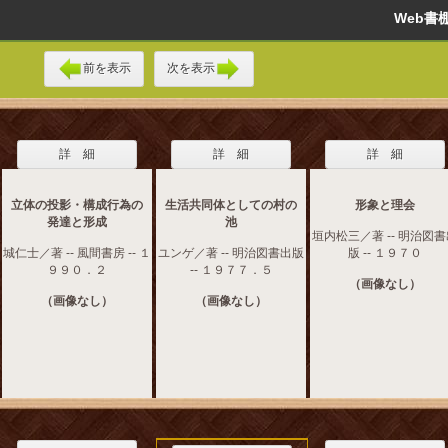
Web
前を表示
次を表示
詳 細
詳 細
詳 細
立体の投影・構成行為の
生活共同体としての村の
形象と理会
発達と形成
池
垣内松三／著 -- 明治図
城仁士／著 -- 風間書房 -- １
ユンゲ／著 -- 明治図書出版
版 -- １９７０
９９０．２
-- １９７７．５
（画像なし）
（画像なし）
（画像なし）