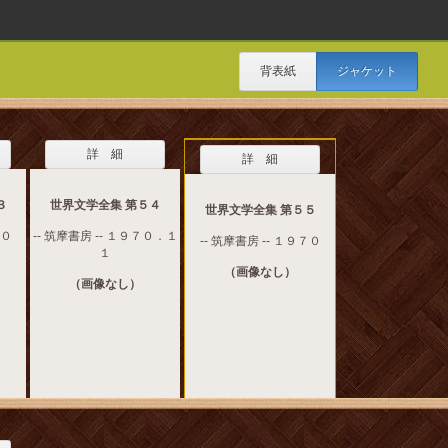
背表紙
ジャケット
詳 細
詳 細
３
世界文学全集 第５４
世界文学全集 第５５
７０
-- 筑摩書房 -- １９７０．１
-- 筑摩書房 -- １９７０
１
（画像なし）
（画像なし）