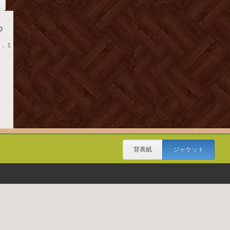
０
０．１
背表紙
ジャケット