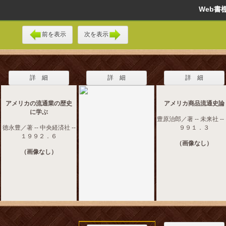
Web
前を表示
次を表示
詳 細
詳 細
詳 細
アメリカの流通業の歴史
アメリカ商品流通史論
に学ぶ
豊原治郎／著 -- 未来社 --
徳永豊／著 -- 中央経済社 --
９９１．３
１９９２．６
（画像なし）
（画像なし）