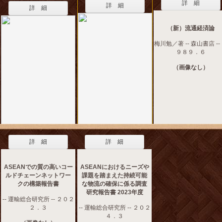
詳 細
詳 細
詳 細
（新）流通経済論
梅川勉／著 -- 森山書店 --
９８９．６
（画像なし）
詳 細
詳 細
ASEANでの質の高いコー
ASEANにおけるニーズや
ルドチェーンネットワー
課題を踏まえた持続可能
クの構築報告書
な物流の確保に係る調査
研究報告書 2023年度
-- 運輸総合研究所 -- ２０２
２．３
-- 運輸総合研究所 -- ２０２
４．３