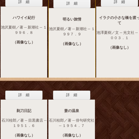
詳 細
詳 細
詳 細
ハワイイ紀行
イラクの小さな橋を渡
明るい旅情
て
池沢夏樹／著 -- 新潮社 -- １
池沢夏樹／著 -- 新潮社 -- １
９９６．８
池澤夏樹／文 -- 光文社 --
９９７．９
００３．１
（画像なし）
（画像なし）
（画像なし）
詳 細
詳 細
剃刀日記
妻の温泉
石川桂郎／著 -- 目黒書店 --
石川桂郎／著 -- 俳句研究社
１９５１．６
-- １９５４．７
（画像なし）
（画像なし）