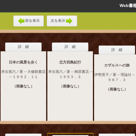
Web
前を表示
次を表示
詳 細
詳 細
詳 細
日本の風景を歩く
北方四島紀行
カザルスへの旅
井出孫六／著 -- 大修館書店
井出孫六／著 -- 桐原書店 --
伊勢英子／著 -- 理論社 --
-- １９９２．１１
１９９３．３
９８７．３
（画像なし）
（画像なし）
（画像なし）