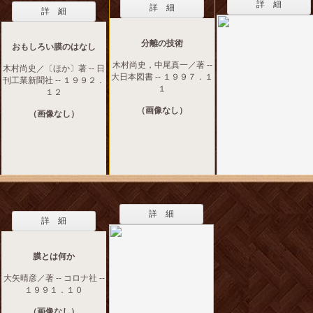
詳 細
詳 細
詳 細
分離の技術
おもしろい膜のはなし
木村尚史，中尾真一／著 --
木村尚史／〔ほか〕著 -- 日
大日本図書 -- １９９７．１
刊工業新聞社 -- １９９２．
１
１２
（画像なし）
（画像なし）
詳 細
詳 細
膜とは何か
大矢晴彦／著 -- コロナ社 --
１９９１．１０
（画像なし）