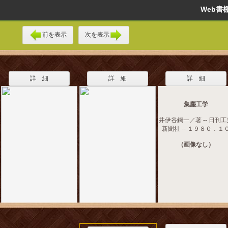
Web
前を表示
次を表示
詳 細
詳 細
詳 細
集塵工学
井伊谷鋼一／著 -- 日刊
新聞社 -- １９８０．１
（画像なし）