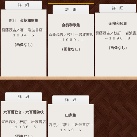
詳 細
詳 細
詳 細
新訂 金槐和歌集
金槐和歌集
金槐和歌集
斎藤茂吉／著 -- 岩波書店 --
斎藤茂吉／校訂 -- 岩波
斎藤茂吉／校訂 -- 岩波書店
１９３４．５
-- １９９０．８
-- １９６９．１
（画像なし）
（画像なし）
（画像なし）
詳 細
詳 細
六百番歌合・六百番陳状
山家集
峯岸義秋／校訂 -- 岩波書店
西行／〔著〕 -- 岩波書店 --
-- １９３６．５
１９６９．６
（画像なし）