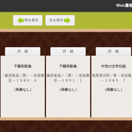
Web
前を表示
次を表示
詳 細
詳 細
詳 細
千載和歌集
千載和歌集
中世の文学伝統
〔藤原俊成／撰〕 -- 岩波書
藤原俊成／〔撰〕 -- 岩波書
風巻景次郎／著 -- 岩波
店 -- １９８６．４
店 -- １９９１．１
-- １９８５．７
（画像なし）
（画像なし）
（画像なし）