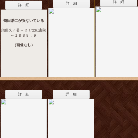
詳 細
詳 細
詳 細
鶴田浩二が哭ないている
須藤久／著 -- ２１世紀書院
-- １９８８．９
（画像なし）
詳 細
詳 細