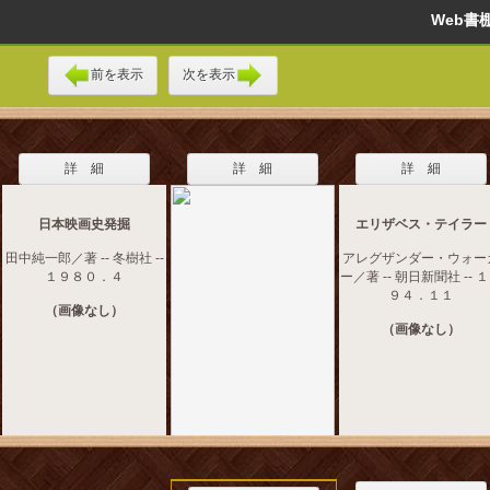
Web
前を表示
次を表示
詳 細
詳 細
詳 細
日本映画史発掘
エリザベス・テイラー
田中純一郎／著 -- 冬樹社 --
アレグザンダー・ウォー
１９８０．４
ー／著 -- 朝日新聞社 -- 
９４．１１
（画像なし）
（画像なし）