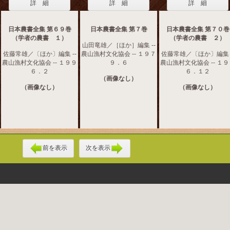
詳 細
詳 細
詳 細
日本農書全集 第６９巻
日本農書全集 第７巻
日本農書全集 第７０巻
（学者の農書 １）
（学者の農書 ２）
山田竜雄／［ほか］編集 --
佐藤常雄／〔ほか〕編集 --
農山漁村文化協会 -- １９７
佐藤常雄／〔ほか〕編集 -
農山漁村文化協会 -- １９９
９．６
農山漁村文化協会 -- １
６．２
６．１２
（画像なし）
（画像なし）
（画像なし）
前を表示
次を表示