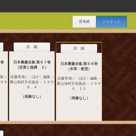
背表紙
ジャケット
詳 細
詳 細
６巻
日本農書全集 第６７巻
日本農書全集 第６８巻
）
（災害と復興 ２）
（本草・救荒）
 --
佐藤常雄／〔ほか〕編集 --
佐藤常雄／〔ほか〕編集 --
１９９
農山漁村文化協会 -- １９９
農山漁村文化協会 -- １９９
８．４
６．１０
（画像なし）
（画像なし）