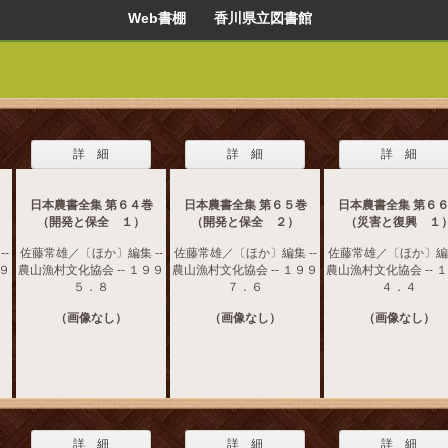
Web書棚 香川県立図書館
詳 細
詳 細
詳 細
日本農書全集 第６４巻
日本農書全集 第６５巻
日本農書全集 第６
（開発と保全 １）
（開発と保全 ２）
（災害と復興 １
-
佐藤常雄／〔ほか〕編集 --
佐藤常雄／〔ほか〕編集 --
佐藤常雄／〔ほか〕編集
９９
農山漁村文化協会 -- １９９
農山漁村文化協会 -- １９９
農山漁村文化協会 -- 
５．８
７．６
４．４
（画像なし）
（画像なし）
（画像なし）
詳 細
詳 細
詳 細