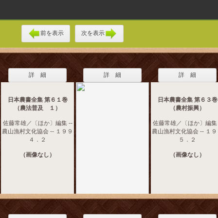
前を表示
次を表示
詳 細
詳 細
詳 細
日本農書全集 第６１巻
日本農書全集 第６３巻
（農法普及 １）
（農村振興）
佐藤常雄／〔ほか〕編集 --
佐藤常雄／〔ほか〕編集 -
農山漁村文化協会 -- １９９
農山漁村文化協会 -- １
４．２
５．２
（画像なし）
（画像なし）