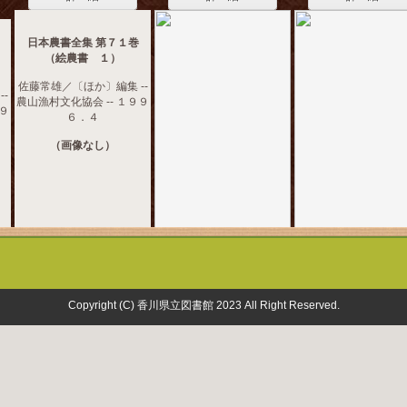
日本農書全集 第７１巻
（絵農書 １）
佐藤常雄／〔ほか〕編集 --
-
農山漁村文化協会 -- １９９
９９
６．４
（画像なし）
Copyright (C) 香川県立図書館 2023 All Right Reserved.