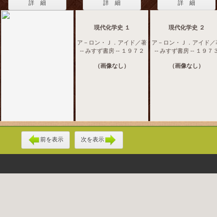
詳 細
詳 細
詳 細
現代化学史 １
現代化学史 ２
ア－ロン・Ｊ．アイド／著
ア－ロン・Ｊ．アイド／
-- みすず書房 -- １９７２
-- みすず書房 -- １９７
（画像なし）
（画像なし）
前を表示
次を表示