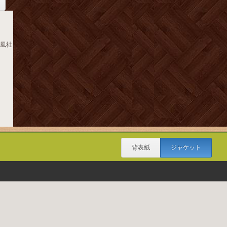
承風社
背表紙
ジャケット