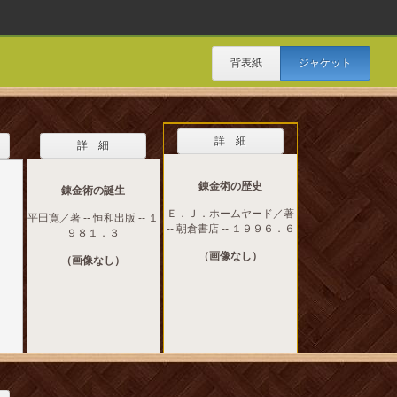
背表紙
ジャケット
詳 細
詳 細
錬金術の歴史
錬金術の誕生
Ｅ．Ｊ．ホームヤード／著
平田寛／著 -- 恒和出版 -- １
-- 朝倉書店 -- １９９６．６
９８１．３
（画像なし）
（画像なし）