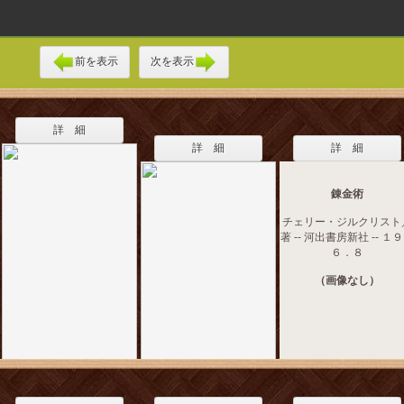
前を表示
次を表示
詳 細
詳 細
詳 細
錬金術
チェリー・ジルクリスト
著 -- 河出書房新社 -- １
６．８
（画像なし）