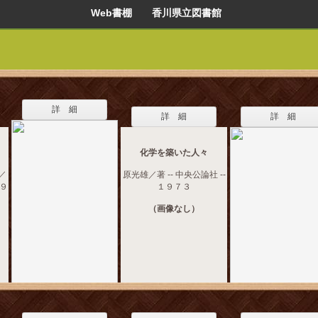
Web書棚 香川県立図書館
詳 細
詳 細
詳 細
化学を築いた人々
／
原光雄／著 -- 中央公論社 --
９９
１９７３
（画像なし）