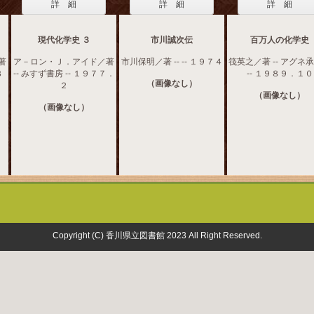
詳 細
詳 細
詳 細
現代化学史 ３
市川誠次伝
百万人の化学史
著
ア－ロン・Ｊ．アイド／著
市川保明／著 -- -- １９７４
筏英之／著 -- アグネ
３
-- みすず書房 -- １９７７．
-- １９８９．１０
（画像なし）
２
（画像なし）
（画像なし）
Copyright (C) 香川県立図書館 2023 All Right Reserved.