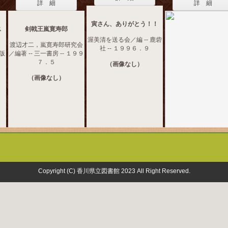
詳 細
詳 細
寅さん、ありがとう！！
ス
剣戟王嵐寛寿郎
渥美清を送る会／編 -- 鹿砦
渡辺才二，嵐寛寿郎研究会
社 -- １９９６．９
出版
／編著 -- 三一書房 -- １９９
７．５
（画像なし）
（画像なし）
Copyright (C) 香川県立図書館 2023 All Right Reserved.