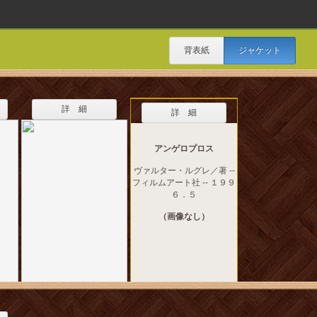
背表紙
ジャケット
詳 細
詳 細
アンゲロプロス
ヴァルター・ルグレ／著 --
フィルムアート社 -- １９９
６．５
（画像なし）