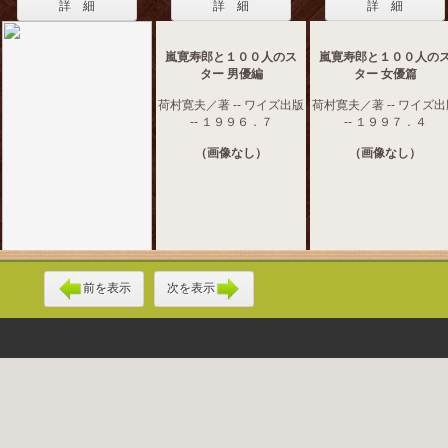
詳 細
詳 細
詳 細
嵐寛寿郎と１００人のス
嵐寛寿郎と１００人の
ター 男優編
ター 女優篇
荷村寛夫／著 -- ワイズ出版
荷村寛夫／著 -- ワイズ
-- １９９６．７
-- １９９７．４
（画像なし）
（画像なし）
前を表示
次を表示