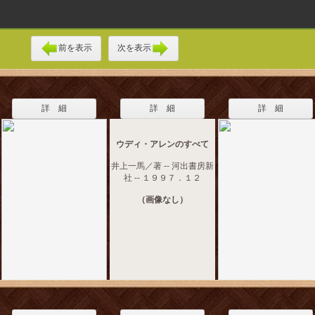
前を表示
次を表示
詳 細
詳 細
詳 細
ウディ・アレンのすべて
井上一馬／著 -- 河出書房新
社 -- １９９７．１２
（画像なし）