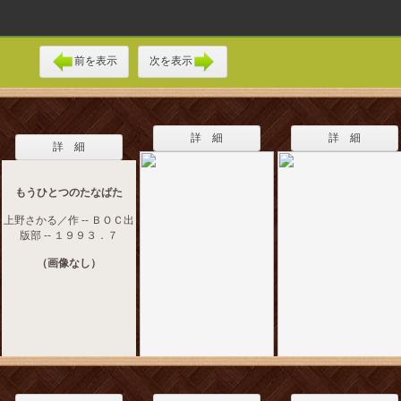
前を表示
次を表示
詳 細
詳 細
詳 細
もうひとつのたなばた
上野さかる／作 -- ＢＯＣ出
版部 -- １９９３．７
（画像なし）