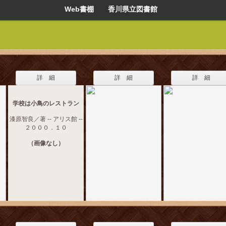
Web書棚 香川県立図書館
詳 細
詳 細
詳 細
学校は小鳥のレストラン
漆原智良／著 -- アリス館 --
２０００．１０
（画像なし）