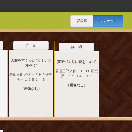
背表紙
ジャケット
詳 細
詳 細
人類をすくった“カミナリ
菓子づくりに愛をこめて
おやじ”
若山三郎／作 -- ＰＨＰ研究
若山三郎／作 -- ＰＨＰ研究
所 -- １９９４．１２
所 -- １９９２．６
（画像なし）
（画像なし）