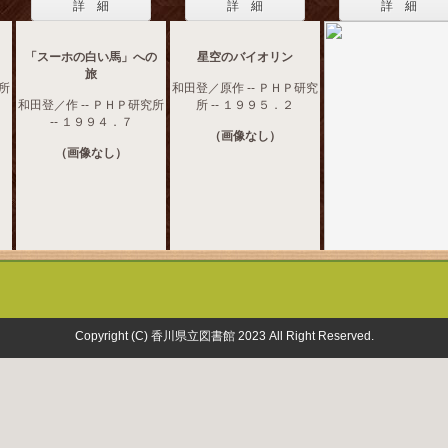
詳 細
詳 細
詳 細
「スーホの白い馬」への
星空のバイオリン
旅
究所
和田登／原作 -- ＰＨＰ研究
和田登／作 -- ＰＨＰ研究所
所 -- １９９５．２
-- １９９４．７
（画像なし）
（画像なし）
Copyright (C) 香川県立図書館 2023 All Right Reserved.