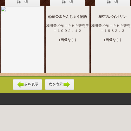
詳 細
詳 細
詳 細
恐竜公園たんじょう物語
星空のバイオリン
和田登／作 -- ＰＨＰ研究所
和田登／作 -- ＰＨＰ研
-- １９９２．１２
-- １９８２．３
（画像なし）
（画像なし）
前を表示
次を表示