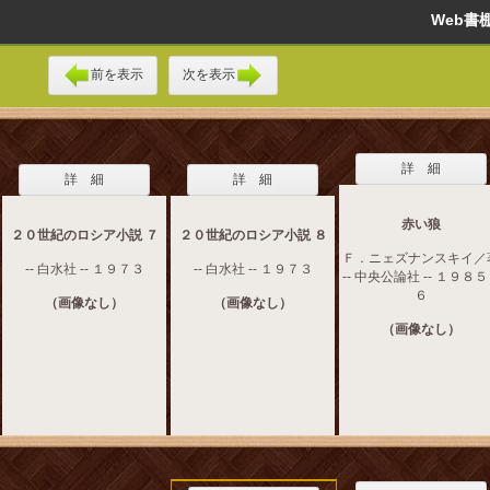
Web
前を表示
次を表示
詳 細
詳 細
詳 細
赤い狼
２０世紀のロシア小説 ７
２０世紀のロシア小説 ８
Ｆ．ニェズナンスキイ／
-- 白水社 -- １９７３
-- 白水社 -- １９７３
-- 中央公論社 -- １９８
６
（画像なし）
（画像なし）
（画像なし）