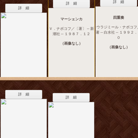
詳 細
詳 細
詳 細
四重奏
マーシェンカ
ウラジミール・ナボコフ
Ｖ．ナボコフ／〔著〕 -- 新
著 -- 白水社 -- １９９２
潮社 -- １９８７．１２
０
（画像なし）
（画像なし）
詳 細
詳 細