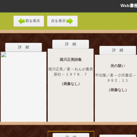
Web
前を表示
次を表示
詳 細
詳 細
詳 細
堀川正美詩集
光の疑い
堀川正美／著 -- れんが書房
新社 -- １９７８．７
平出隆／著 -- 小沢書店 --
９９２．１１
（画像なし）
（画像なし）