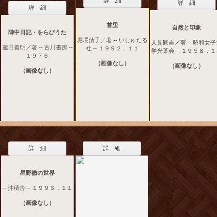
詳 細
詳 細
詳 細
首里
自然と印象
陣中日記・をらびうた
堀場清子／著 -- いしゅたる
人見圓吉／著 -- 昭和女
蓮田善明／著 -- 古川書房 --
社 -- １９９２．１１
学光葉会 -- １９５８．
１９７６
（画像なし）
（画像なし）
（画像なし）
詳 細
詳 細
星野徹の世界
-- 沖積舎 -- １９９６．１１
（画像なし）