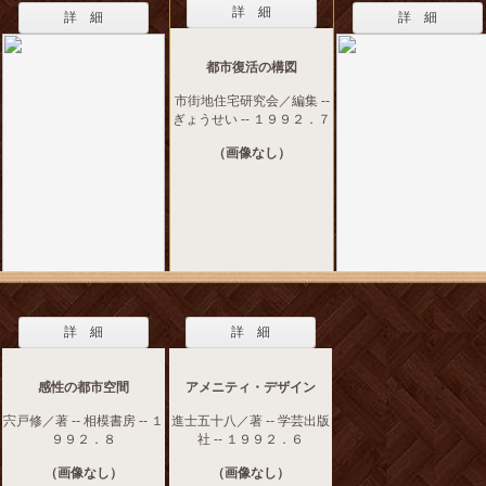
詳 細
詳 細
詳 細
都市復活の構図
市街地住宅研究会／編集 --
ぎょうせい -- １９９２．７
（画像なし）
詳 細
詳 細
感性の都市空間
アメニティ・デザイン
宍戸修／著 -- 相模書房 -- １
進士五十八／著 -- 学芸出版
９９２．８
社 -- １９９２．６
（画像なし）
（画像なし）