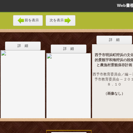
Web
前を表示
次を表示
詳 細
詳 細
詳 細
西予市明浜町狩浜の文
的景観宇和海狩浜の段
と農漁村景観保存計画
西予市教育委員会／編 --
予市教育委員会 -- ２０
８．１０
（画像なし）