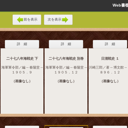
Web
前を表示
次を表示
詳 細
詳 細
詳 細
二十七八年海戦史 下
二十七八年海戦史 別巻
日清戦史 １
海軍軍令部／編 -- 春陽堂 --
海軍軍令部／編 -- 春陽堂 --
川崎三郎／著 -- 博文館 --
１９０５．９
１９０５．１２
８９６．１２
（画像なし）
（画像なし）
（画像なし）