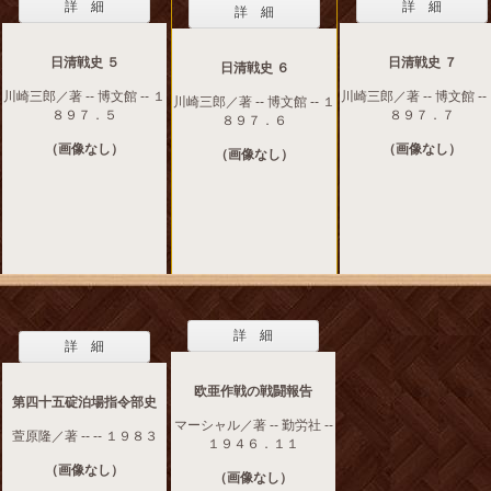
詳 細
詳 細
詳 細
日清戦史 ５
日清戦史 ７
日清戦史 ６
川崎三郎／著 -- 博文館 -- １
川崎三郎／著 -- 博文館 --
川崎三郎／著 -- 博文館 -- １
８９７．５
８９７．７
８９７．６
（画像なし）
（画像なし）
（画像なし）
詳 細
詳 細
欧亜作戦の戦闘報告
第四十五碇泊場指令部史
マーシャル／著 -- 勤労社 --
萱原隆／著 -- -- １９８３
１９４６．１１
（画像なし）
（画像なし）