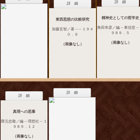
詳 細
詳 細
精神史としての哲学史
東西思想の比較研究
角田幸彦／編 -- 東信堂 --
加藤玄智／著 -- -- １９４
９８９．５
０．９
（画像なし）
（画像なし）
詳 細
詳 細
真理への思慕
隈元忠敬／編 -- 理想社 -- １
９８９．１２
（画像なし）