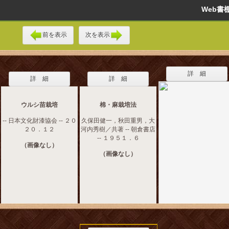
Web
前を表示
次を表示
詳 細
詳 細
詳 細
ウルシ苗栽培
棉・麻栽培法
-- 日本文化財漆協会 -- ２０
久保田健一，秋田重男，大
２０．１２
河内秀樹／共著 -- 朝倉書店
-- １９５１．６
（画像なし）
（画像なし）