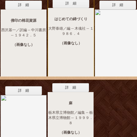
詳 細
詳 細
詳 細
はじめての綿づくり
佛印の棉花資源
大野泰雄／編 -- 木魂社 -- １
西沢基一／訳編 -- 中川書房
９８６．４
-- １９４２．５
（画像なし）
（画像なし）
詳 細
詳 細
麻
栃木県立博物館／編集 -- 栃
木県立博物館 -- １９９９．
８
（画像なし）