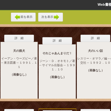
Web
前を表示
次を表示
詳 細
詳 細
詳 細
天の猟犬
犬のいい話
それじゃあんまりだ！
イーアン・ウーズビー／著
レスリー・オマラ／編 --
ジーン・Ｄ．オキモト／著
-- 東京図書 -- １９９１．１
交社 -- １９９２．１０
-- サイマル出版会 -- １９９
１
１．１０
（画像なし）
（画像なし）
（画像なし）